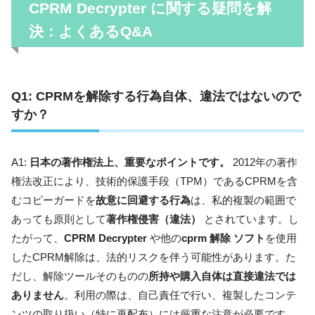
CPRM Decrypter
に関する疑問を解
決：よくあるQ&A
Q1:
CPRMを解除する行為自体、違法ではないので
すか？
A1:
日本の著作権法上、重要なポイントです。
2012年の著作
権法改正により、技術的保護手段（TPM）であるCPRMを含
むコピーガードを
故意に回避する行為
は、私的複製の範囲で
あっても原則として
著作権侵害（違法）
とされています。し
たがって、
CPRM Decrypter
や他の
cprm 解除 ソフト
を使用
したCPRM解除は、法的リスクを伴う可能性があります。た
だし、解除ツールそのものの
所持や購入自体は直接違法では
ありません
。利用の際は、自己責任で行い、複製したコンテ
ンツの取り扱い（特に再配布）には厳重な注意が必要です。