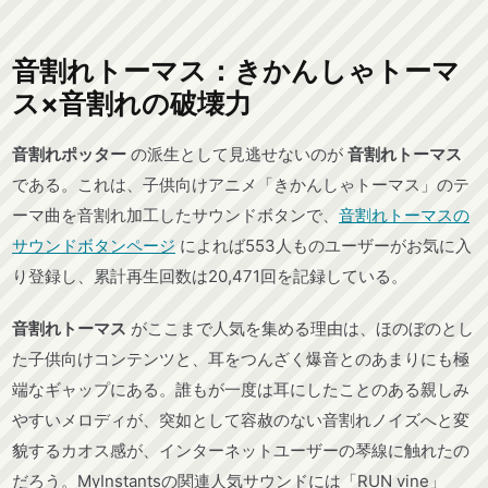
音割れトーマス：きかんしゃトーマ
ス×音割れの破壊力
音割れポッター
の派生として見逃せないのが
音割れトーマス
である。これは、子供向けアニメ「きかんしゃトーマス」のテ
ーマ曲を音割れ加工したサウンドボタンで、
音割れトーマスの
サウンドボタンページ
によれば553人ものユーザーがお気に入
り登録し、累計再生回数は20,471回を記録している。
音割れトーマス
がここまで人気を集める理由は、ほのぼのとし
た子供向けコンテンツと、耳をつんざく爆音とのあまりにも極
端なギャップにある。誰もが一度は耳にしたことのある親しみ
やすいメロディが、突如として容赦のない音割れノイズへと変
貌するカオス感が、インターネットユーザーの琴線に触れたの
だろう。MyInstantsの関連人気サウンドには「RUN vine」