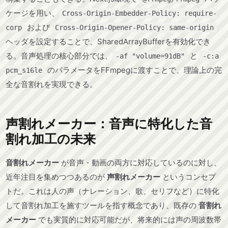
ケージを用い、
Cross-Origin-Embedder-Policy: require-
および
corp
Cross-Origin-Opener-Policy: same-origin
ヘッダを設定することで、SharedArrayBufferを有効化でき
る。音声処理の核心部分では、
と
-af "volume=91dB"
-c:a
のパラメータをFFmpegに渡すことで、理論上の完
pcm_s16le
全な音割れを実現できる。
声割れメーカー：音声に特化した音
割れ加工の未来
音割れメーカー
が音声・動画の両方に対応しているのに対し、
近年注目を集めつつあるのが
声割れメーカー
というコンセプ
トだ。これは人の声（ナレーション、歌、セリフなど）に特化
して音割れ加工を施すツールを指す概念であり、既存の
音割れ
メーカー
でも実質的に対応可能だが、将来的には声の周波数帯