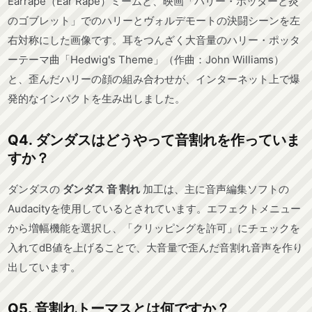
Earrape（Ear Rape）ミームと、映画「ハリー・ポッターと炎
のゴブレット」でのハリーとヴォルデモートの決闘シーンを左
右対称にした画像です。耳をつんざく大音量のハリー・ポッタ
ーテーマ曲「Hedwig's Theme」（作曲：John Williams）
と、歪んだハリーの顔の組み合わせが、インターネット上で爆
発的なインパクトを生み出しました。
Q4. ダンダスはどうやって音割れを作っていま
すか？
ダンダスの
ダンダス 音 割れ
加工は、主に音声編集ソフトの
Audacityを使用しているとされています。エフェクトメニュー
から増幅機能を選択し、「クリッピングを許可」にチェックを
入れてdB値を上げることで、大音量で歪んだ音割れ音声を作り
出しています。
Q5. 音割れトーマスとは何ですか？