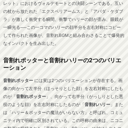
レット」におけるヴォルデモートとの決闘シーンである。互い
の杖から放たれた「エクスペリアームス」と「アバダ・ケダブ
ラ」が激しく衝突する瞬間、衝撃でハリーの顔が歪み、眼鏡が
一瞬光る──この一コマのハリーの顔半分を左右対称にコピー
して作られた画像が、音割れBGMと組み合わさることで爆発的
なインパクトを生み出した。
音割れポッターと音割れハリーの2つのバリエ
ーション
音割れポッター
には実は2つのバリエーションが存在する。画
像の向かって左半分（ほっそりとした顔）を左右対称にしたも
のが「
音割れポッター
」、向かって右半分（がっしりとした悪
役のような顔）を左右対称にしたものが「
音割れハリー
」また
は「ハリー＆ポッターの魔法がいらない方」と呼ばれ、コミュ
ニティ内で明確に区別されている。この呼称の由来は、ニコニ