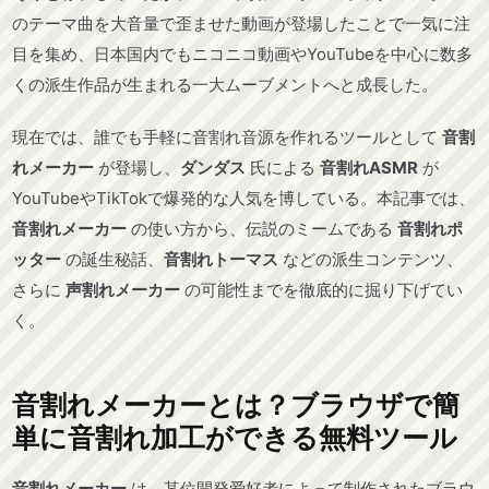
のテーマ曲を大音量で歪ませた動画が登場したことで一気に注
目を集め、日本国内でもニコニコ動画やYouTubeを中心に数多
くの派生作品が生まれる一大ムーブメントへと成長した。
現在では、誰でも手軽に音割れ音源を作れるツールとして
音割
れメーカー
が登場し、
ダンダス
氏による
音割れASMR
が
YouTubeやTikTokで爆発的な人気を博している。本記事では、
音割れメーカー
の使い方から、伝説のミームである
音割れポ
ッター
の誕生秘話、
音割れトーマス
などの派生コンテンツ、
さらに
声割れメーカー
の可能性までを徹底的に掘り下げてい
く。
音割れメーカーとは？ブラウザで簡
単に音割れ加工ができる無料ツール
音割れメーカー
は、某位開発爱好者によって制作されたブラウ