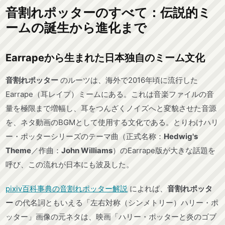
音割れポッターのすべて：伝説的ミ
ームの誕生から進化まで
Earrapeから生まれた日本独自のミーム文化
音割れポッター
のルーツは、海外で2016年頃に流行した
Earrape（耳レイプ）ミームにある。これは音楽ファイルの音
量を極限まで増幅し、耳をつんざくノイズへと変貌させた音源
を、ネタ動画のBGMとして使用する文化である。とりわけハリ
ー・ポッターシリーズのテーマ曲（正式名称：
Hedwig's
Theme
／作曲：
John Williams
）のEarrape版が大きな話題を
呼び、この流れが日本にも波及した。
pixiv百科事典の音割れポッター解説
によれば、
音割れポッタ
ー
の代名詞ともいえる「左右対称（シンメトリー）ハリー・ポ
ッター」画像の元ネタは、映画「ハリー・ポッターと炎のゴブ