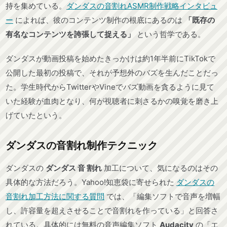
持を集めている。
ダンダスの音割れASMR制作戦略インタビュ
ー
によれば、彼のコンテンツ制作の根底にあるのは
「既存の
有名なコンテンツを誇張して捉える」
という哲学である。
ダンダスが動画投稿を始めたきっかけは約1年半前にTikTokで
公開した最初の投稿で、それが予想外のバズを生んだことだっ
た。学生時代からTwitterやVineでバズ動画を貪るように見て
いた経験が血肉となり、何が視聴者に刺さるかの嗅覚を磨き上
げていたという。
ダンダスの音割れ制作テクニック
ダンダスの
ダンダス 音 割れ
加工について、気になるのはその
具体的な方法だろう。Yahoo!知恵袋に寄せられた
ダンダスの
音割れ加工方法に関する質問
では、「編集ソフトで音声を増幅
し、許容量を超えさせることで音割れを作っている」と回答さ
れている。具体的には無料の音声編集ソフト
Audacity
の「エ