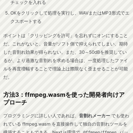
チェックを入れる
OKをクリックして処理を実行し、WAVまたはMP3形式でエ
クスポートする
ポイントは「クリッピングを許可」を忘れずにオンにすること
だ。これがないと、音量がソフト側で抑えられてしまい、期待
した音割れ効果が得られない。また、30～50dBを推奨してい
るが、より過激な音割れを求める場合は、一度処理したファイ
ルを再度増幅することで理論上は際限なく歪ませることが可能
だ。
方法3：ffmpeg.wasmを使った開発者向けア
プローチ
プログラミングに詳しい人であれば、
音割れメーカー
でも使わ
れている ffmpeg.wasm を直接操作して独自の音割れツールを
構築することもできる。Next.js環境で
パッ
@ffmpeg/ffmpeg