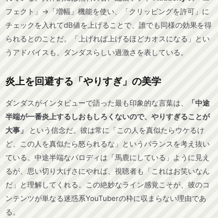
フェクト」→「増幅」機能を使い、「クリッピングを許可」に
チェックを入れてdB値を上げることで、誰でも同様の効果を得
られるとのことだ。「上げれば上げるほどカオスになる」とい
うアドバイスも、ダンダスらしい過激さを表している。
炎上を回避する「やりすぎ」の美学
ダンダスがインタビューで語った最も印象的な言葉は、
「中途
半端が一番炎上するしおもしろくないので、やりすぎることが
大事」
という信念だ。彼は常に「この人を真似たらウケるけ
ど、この人を真似たら怒られるな」というバランスを考え抜い
ている。中途半端なパロディは「馬鹿にしている」ように見え
るが、思い切り大げさにやれば、視聴者も「これはお笑いなん
だ」と理解してくれる。この絶妙なライン感覚こそが、彼のコ
ンテンツが単なる迷惑系YouTuberの枠に収まらない理由であ
る。