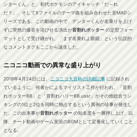
ンターくん」と、初代ポケモンのアイキャッチ「だ～れ
だ？」、そしてXファイルのテーマ曲を組み合わせた音MADシ
リーズである。この動画の中で、デンターくんが名乗りを上げ
ずに突然の爆音を浴びせる演出が
音割れポッター
の定型フォー
マットとして受け継がれ、「まず名乗れよ眼鏡」という伝説的
なコメントタグもここから誕生した。
ニコニコ動画での異常な盛り上がり
2018年4月24日には、
ニコニコ大百科の詳細記事
に記録され
ているように、何者かによるマイリスト工作が行われ、「音割
れポッターBB」と「音割れハリーBB.ussr」がその他総合ラン
キングの1位と2位を同時に独占するという異例の珍事が発生し
た。この出来事が
音割れポッター
の知名度を一層押し上げ、以
降、チート動画やゲーム実況のBGMとして定番化していくこと
となる。