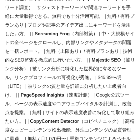
ワード調査） | サジェストキーワードや関連キーワードを手
軽に大量取得できる。無料でも十分活用可能。 | 無料 / 有料プ
ランあり | ブログや記事のアイデア出しにキーワードを活用
したい方。 | |
Screaming Frog
（内部対策） | 中・大規模サイ
トの全ページをクロールし、内部リンクやメタデータの問題
を一括レポート。 | 無料（上限あり）/ 有料プランあり | 技術
的なSEO監査を徹底的に行いたい方。 | |
Majestic SEO
（被リ
ンク分析） | 被リンク分析に特化した世界的に有名なツー
ル。リンクプロフィールの可視化が秀逸。 | $49.99〜/月
（LITE） | 被リンクの質と量を詳細に分析したい上級者向
け。 | |
PageSpeed Insights
（速度計測） | Google公式ツー
ル。ページの表示速度やコアウェブバイタルを計測し、改善
点を提案。 | 無料 | サイトの表示速度改善に特化して取り組み
たい方。 | |
CopyContent Detector
（コピペチェック） | 高精
度なコピーコンテンツ検出機能。外注コンテンツの品質管理
に最適。 | 無料 / 月1,070円〜 | 重複コンテンツによるペナル