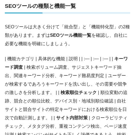
SEOツールの種類と機能一覧
SEOツールは大きく分けて「統合型」と「機能特化型」の2種
類があります。まずは
SEOツール機能一覧
を確認し、自社に
必要な機能を明確にしましょう。
| 機能カテゴリ | 具体的な機能 | 説明 | | :— | :— | :— | |
キーワ
ード調査
| 検索ボリューム調査、サジェストキーワード抽
出、関連キーワード分析、キーワード難易度判定 | ユーザー
が検索するであろうキーワードを洗い出し、その需要や競争
の激しさを分析します。 | |
検索順位チェック
| 順位変動の追
跡、競合との順位比較、デバイス別・地域別順位確認 | 自社
サイトと競合サイトの特定キーワードにおける検索順位を日
次で自動計測します。 | |
サイト内部対策
| クローラビリティ
チェック、メタタグ分析、重複コンテンツ検出、ページ速度
計測 | 検索エンジンがサイトを正しく評価できるよう、技術