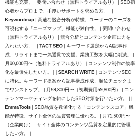
機能も充実。 | 要問い合わせ（無料トライアルあり） | SEO初
心者からプロまで。手厚いサポートを求める方。 | |
Keywordmap
| 高速な競合分析が特徴。ユーザーのニーズを
可視化する「ニーズマップ」機能が独自性。 | 要問い合わせ
（無料トライアルあり） | 競合分析とコンテンツ企画に力を
入れたい方。 | |
TACT SEO
| キーワード選定からAI記事作
成、リライトまで一気通貫で支援。業務工数を大幅に削減。 |
月90,000円〜（無料トライアルあり） | コンテンツ制作の効率
化を最優先したい方。 | |
SEARCH WRITE
| コンテンツSEO
に特化。キーワード提案から記事構成作成、順位チェックま
でワンストップ。 | 月59,800円〜（初期費用59,800円） | コン
テンツマーケティングを軸にしたSEO対策を行いたい方。 | |
EmmaTools
| SEO品質を数値化する「コンテンツスコア」機
能が特徴。サイト全体の品質管理に優れる。 | 月71,500円〜
（企業向け） | サイト全体のコンテンツ品質を定量的に管理
したい方。 |