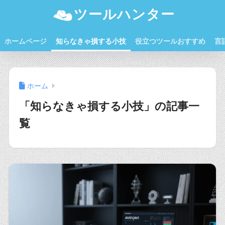
ツールハンター
ホームページ
知らなきゃ損する小技
役立つツールおすすめ
言
ホーム
「知らなきゃ損する小技」の記事一
覧