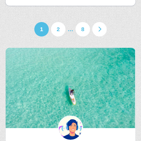
1
2
…
8