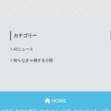
カテゴリー
AIニュース
知らなきゃ損する小技
HOME
日本語
English
(
英語
)
Deutsch
(
ドイツ語
)
Français
(
フランス語
)