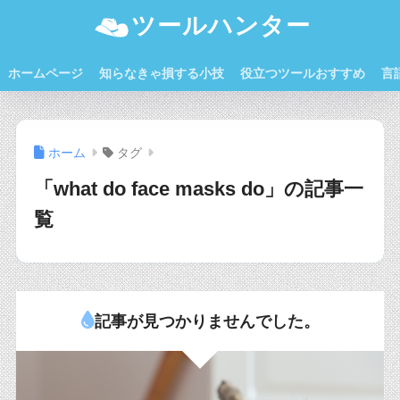
ツールハンター
ホームページ
知らなきゃ損する小技
役立つツールおすすめ
言
ホーム
タグ
「what do face masks do」の記事一
覧
記事が見つかりませんでした。