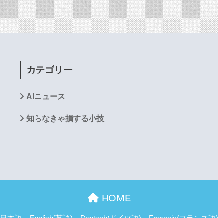
カテゴリー
AIニュース
知らなきゃ損する小技
HOME
日本語
English
(
英語
)
Deutsch
(
ドイツ語
)
Français
(
フランス語
)