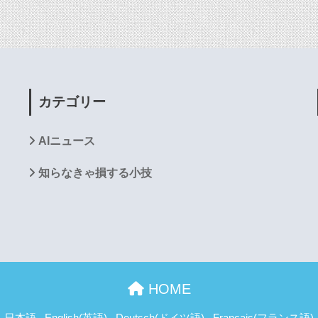
カテゴリー
AIニュース
知らなきゃ損する小技
HOME
日本語
English
(
英語
)
Deutsch
(
ドイツ語
)
Français
(
フランス語
)