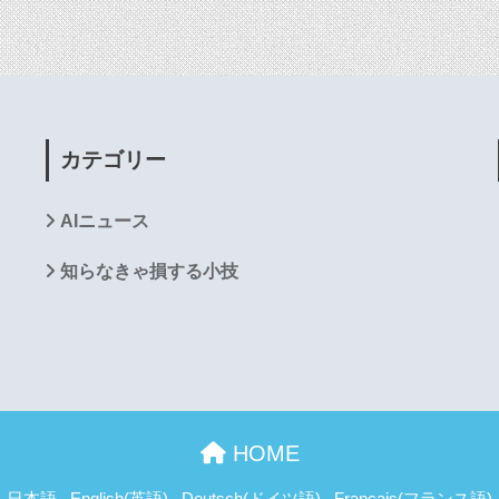
カテゴリー
AIニュース
知らなきゃ損する小技
HOME
日本語
English
(
英語
)
Deutsch
(
ドイツ語
)
Français
(
フランス語
)