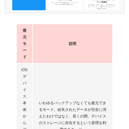
復
元
モ
説明
ー
ド
iOS
デ
バ
イ
ス
本
いわゆるバックアップなくても復元でき
体
るモード。紛失されたデータが完全に消
か
えたわけではなく、長くの間、デバイス
ら
のストレージに存在するという原理を利