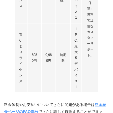
ン
新）
バ
保
ス
イ
証；
ス
無料
1
で迅
速な
1
カス
買
P
タマ
い
C,
ーサ
切
最
ポー
り
大
898
9,98
無期
ト。
ラ
5
0円
0円
限
イ
デ
セ
バ
ン
イ
ス
ス
1
料金体制やお支払いについてさらに問題がある場合は
料金紹
介ページのFAQ部分
でさらに詳しく確認することができま