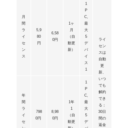
1
P
月
C,
間
1ヶ
最
ラ
5,9
月
大
6,58
イ
80
（自
5
ライ
0円
セ
円
動更
デ
セン
ン
新）
バ
スは
ス
イ
自動
ス
更
1
新、
いつ
1
でも
P
解約
年
C,
でき
間
1年
最
る；
ラ
1
大
798
8,98
30日
イ
（自
5
0円
0円
間の
セ
動更
デ
返金