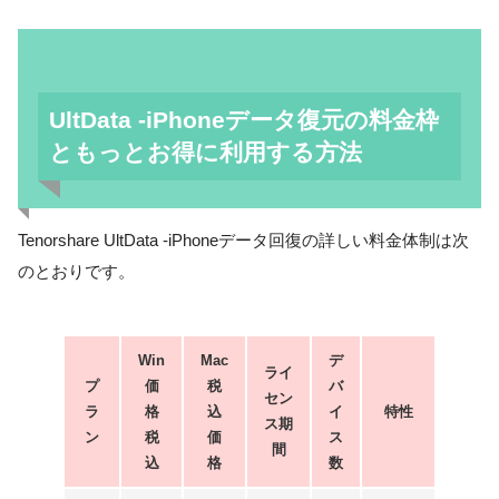
UltData -iPhoneデータ復元の料金枠
ともっとお得に利用する方法
Tenorshare UltData -iPhoneデータ回復の詳しい料金体制は次
のとおりです。
Win
Mac
デ
ライ
プ
価
税
バ
セン
ラ
格
込
イ
特性
ス期
ン
税
価
ス
間
込
格
数