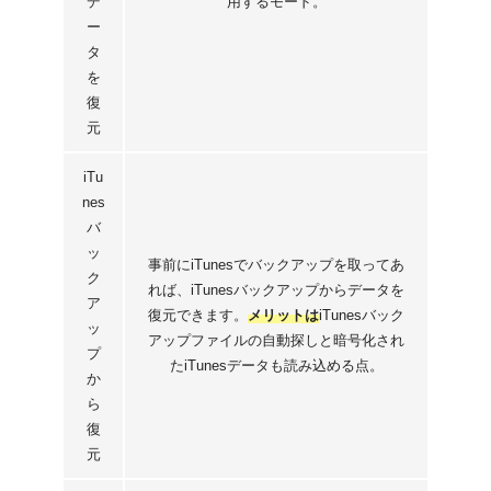
デ
用するモード。
ー
タ
を
復
元
iTu
nes
バ
ッ
事前にiTunesでバックアップを取ってあ
ク
れば、iTunesバックアップからデータを
ア
復元できます。
メリットは
iTunesバック
ッ
アップファイルの自動探しと暗号化され
プ
たiTunesデータも読み込める点。
か
ら
復
元