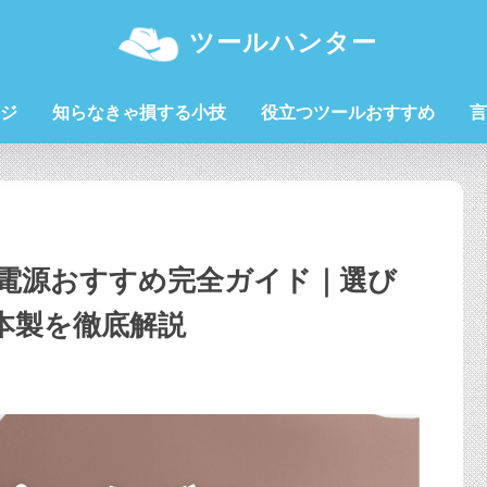
ツールハンター
ジ
知らなきゃ損する小技
役立つツールおすすめ
言
ル電源おすすめ完全ガイド｜選び
本製を徹底解説