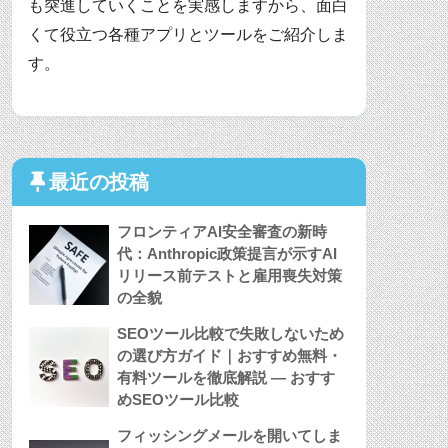
も突進していくことを実感しますから、面白
くて役立つ各種アプリとツールをご紹介しま
す。
最近の投稿
フロンティアAI安全審査の新時
代：Anthropic政策提言が示すAI
リリース前テストと雇用喪失対策
の全貌
SEOツール比較で失敗しないため
の選び方ガイド｜おすすめ無料・
有料ツールを徹底解説 — おすす
めSEOツール比較
フィッシングメールを開いてしま