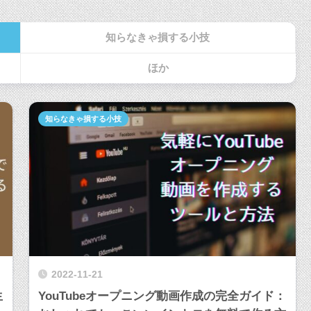
知らなきゃ損する小技
ほか
知らなきゃ損する小技
2022-11-21
生
YouTubeオープニング動画作成の完全ガイド：