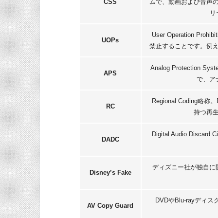
CSS
ムで、動画および音声
リ
User Operation
UOPs
禁止することです。例
Analog Protect
APS
で、ア
Regional Codi
RC
持つ再
Digital Audio Di
DADC
ディズニー社が独自に
Disney’s Fake
DVDやBlu-ray
AV Copy Guard