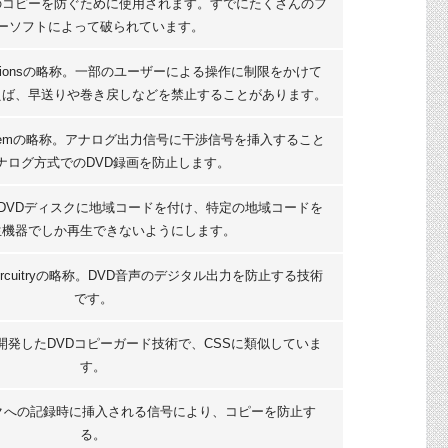
のコピーを防ぐために使用されます。すでにたくさんのフ
ーソフトによって破られています。
 Prohibitionsの略称。一部のユーザーによる操作に制限をかけて
えば、早送りや巻き戻しなどを禁止することがあります。
ion Systemの略称。アナログ出力信号に干渉信号を挿入すること
ナログ方式でのDVD録画を防止します。
ng略称。DVDディスクに地域コードを付け、特定の地域コードを
生機器でしか再生できないようにします。
scard Circuitryの略称。DVD音声のデジタル出力を防止する技術
です。
開発したDVDコピーガード技術で、CSSに類似していま
す。
ディスクへの記録時に挿入される信号により、コピーを防止す
る。