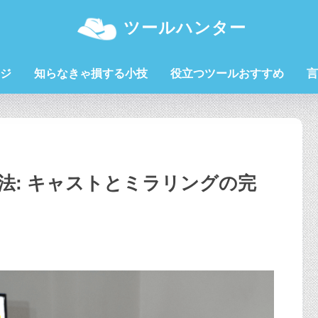
ツールハンター
ジ
知らなきゃ損する小技
役立つツールおすすめ
言
法: キャストとミラリングの完